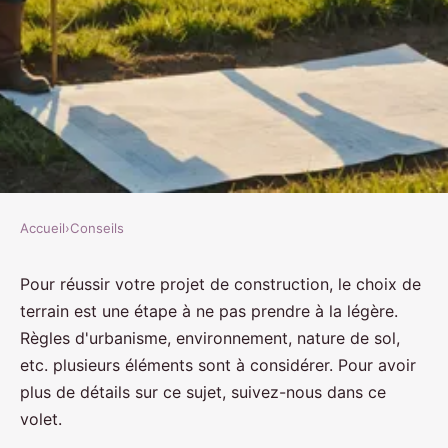
Accueil
›
Conseils
CONSEILS
Ce que vous devez savoir avant
Pour réussir votre projet de construction, le choix de
terrain est une étape à ne pas prendre à la légère.
d'acheter un terrain
Règles d'urbanisme, environnement, nature de sol,
etc. plusieurs éléments sont à considérer. Pour avoir
Antoine
•
24 août 2022
•
3 min de lecture
plus de détails sur ce sujet, suivez-nous dans ce
volet.